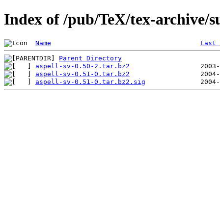
Index of /pub/TeX/tex-archive/su
Name
Last 
Parent Directory
aspell-sv-0.50-2.tar.bz2
aspell-sv-0.51-0.tar.bz2
aspell-sv-0.51-0.tar.bz2.sig