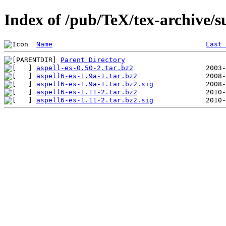
Index of /pub/TeX/tex-archive/su
Name
Last 
Parent Directory
aspell-es-0.50-2.tar.bz2
aspell6-es-1.9a-1.tar.bz2
aspell6-es-1.9a-1.tar.bz2.sig
aspell6-es-1.11-2.tar.bz2
aspell6-es-1.11-2.tar.bz2.sig