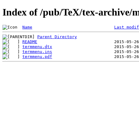
Index of /pub/TeX/tex-archive/
Name
Last modif
Parent Directory
README
termmenu.dtx
termmenu.ins
termmenu.pdf