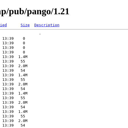
imp/pub/pango/1.21
ied
Size
Description