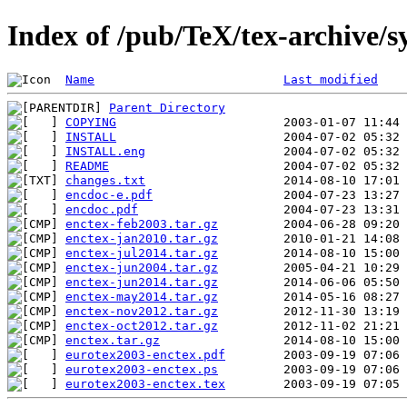
Index of /pub/TeX/tex-archive/s
Name
Last modified
Parent Directory
COPYING
INSTALL
INSTALL.eng
README
changes.txt
encdoc-e.pdf
encdoc.pdf
enctex-feb2003.tar.gz
enctex-jan2010.tar.gz
enctex-jul2014.tar.gz
enctex-jun2004.tar.gz
enctex-jun2014.tar.gz
enctex-may2014.tar.gz
enctex-nov2012.tar.gz
enctex-oct2012.tar.gz
enctex.tar.gz
eurotex2003-enctex.pdf
eurotex2003-enctex.ps
eurotex2003-enctex.tex