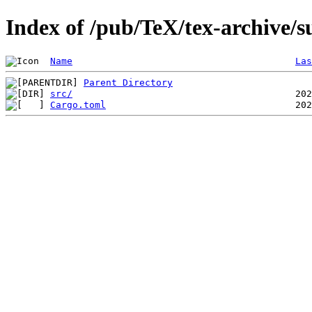
Index of /pub/TeX/tex-archive/s
Name
Las
Parent Directory
src/
Cargo.toml