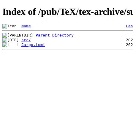
Index of /pub/TeX/tex-archive/s
Name
Las
Parent Directory
src/
Cargo.toml