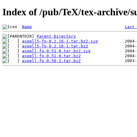
Index of /pub/TeX/tex-archive/su
Name
Last 
Parent Directory
aspell5-fo-0.2.16-1.tar.bz2.sig
aspell5-fo-0.2.16-1.tar.bz2
aspell-fo-0.51-0.tar.bz2.sig
aspell-fo-0.51-0.tar.bz2
aspell-fo-0.50-2.tar.bz2