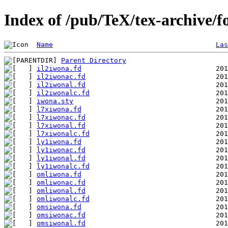
Index of /pub/TeX/tex-archive/f
Name
Las
Parent Directory
il2iwona.fd
il2iwonac.fd
il2iwonal.fd
il2iwonalc.fd
iwona.sty
l7xiwona.fd
l7xiwonac.fd
l7xiwonal.fd
l7xiwonalc.fd
ly1iwona.fd
ly1iwonac.fd
ly1iwonal.fd
ly1iwonalc.fd
omliwona.fd
omliwonac.fd
omliwonal.fd
omliwonalc.fd
omsiwona.fd
omsiwonac.fd
omsiwonal.fd