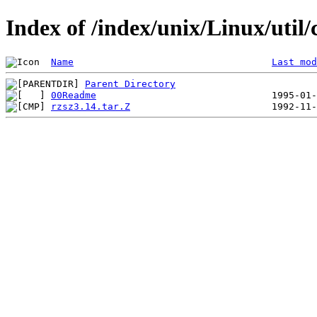
Index of /index/unix/Linux/u
Name
Last mod
Parent Directory
00Readme
rzsz3.14.tar.Z