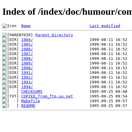
Index of /index/doc/humour/c
Name
Last modified
Parent Directory
1984/
1985/
1986/
1987/
1988/
1989/
1990/
1991/
1992/
1993/
1994/
CHECKSUMS
COPIED_from_ftp.uu.net
Makefile
README